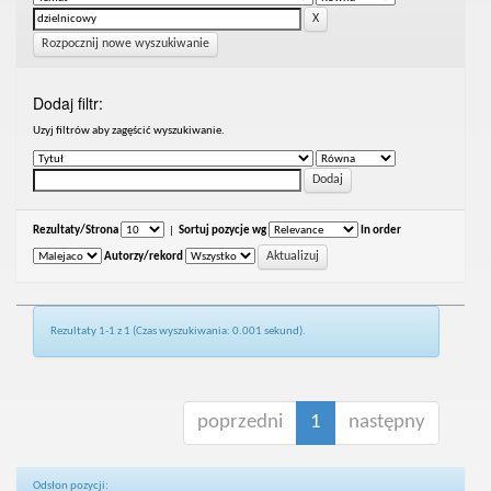
Rozpocznij nowe wyszukiwanie
Dodaj filtr:
Uzyj filtrów aby zagęścić wyszukiwanie.
Rezultaty/Strona
|
Sortuj pozycje wg
In order
Autorzy/rekord
Rezultaty 1-1 z 1 (Czas wyszukiwania: 0.001 sekund).
poprzedni
1
następny
Odsłon pozycji: