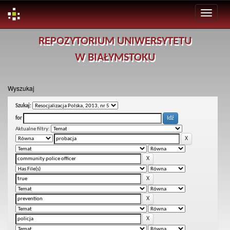
Skip
REPOZYTORIUM UNIWERSYTETU
navigation
W BIAŁYMSTOKU
Wyszukaj
Szukaj:
for
Aktualne filtry: