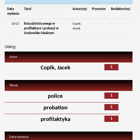
Data
Tytuł
Autor(rzy)
Promotor
Redaktor(rzy)
wydania
2013
Rola dzielnicowego w
Copik,
-
-
profilaktyce i probacji w
Jacek
środowisku lokalnym
Odkryj
Autor
1
Copik, Jacek
Temat
1
police
1
probation
1
profilaktyka
Data wydania