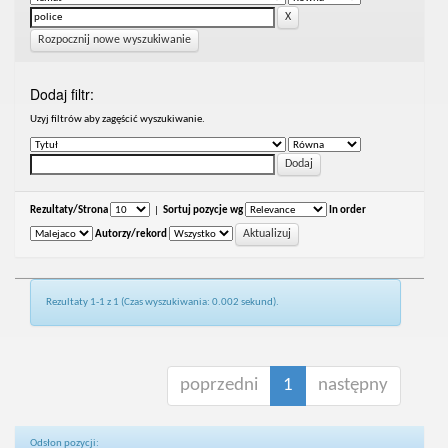
Rozpocznij nowe wyszukiwanie
Dodaj filtr:
Uzyj filtrów aby zagęścić wyszukiwanie.
Rezultaty/Strona
|
Sortuj pozycje wg
In order
Autorzy/rekord
Rezultaty 1-1 z 1 (Czas wyszukiwania: 0.002 sekund).
poprzedni
1
następny
Odsłon pozycji: