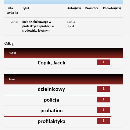
Data
Tytuł
Autor(rzy)
Promotor
Redaktor(rzy)
wydania
2013
Rola dzielnicowego w
Copik,
-
-
profilaktyce i probacji w
Jacek
środowisku lokalnym
Odkryj
Autor
1
Copik, Jacek
Temat
1
dzielnicowy
1
policja
1
probation
1
profilaktyka