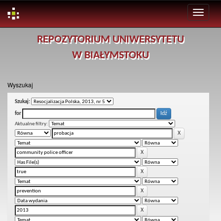
Skip
REPOZYTORIUM UNIWERSYTETU
navigation
W BIAŁYMSTOKU
Wyszukaj
Szukaj:
for
Aktualne filtry: