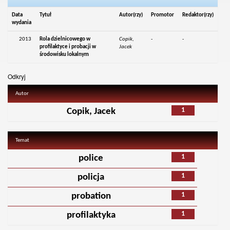
Data
Tytuł
Autor(rzy)
Promotor
Redaktor(rzy)
wydania
2013
Rola dzielnicowego w
Copik,
-
-
profilaktyce i probacji w
Jacek
środowisku lokalnym
Odkryj
Autor
1
Copik, Jacek
Temat
1
police
1
policja
1
probation
1
profilaktyka