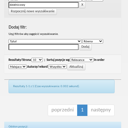
Rozpocznij nowe wyszukiwanie
Dodaj filtr:
Uzyj filtrów aby zagęścić wyszukiwanie.
Rezultaty/Strona
|
Sortuj pozycje wg
In order
Autorzy/rekord
Rezultaty 1-1 z 1 (Czas wyszukiwania: 0.002 sekund).
poprzedni
1
następny
Odsłon pozycji: