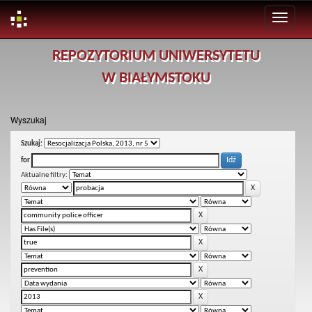
Skip
REPOZYTORIUM UNIWERSYTETU
navigation
W BIAŁYMSTOKU
Wyszukaj
Szukaj:
for
Aktualne filtry: