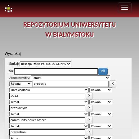
Skip
REPOZYTORIUM UNIWERSYTETU
navigation
W BIAŁYMSTOKU
Wyszukaj
Szukaj:
for
Aktualne filtry: