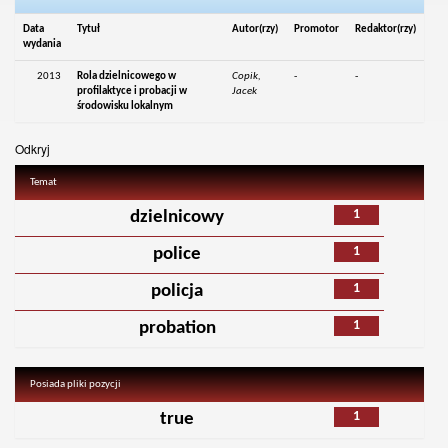
Data
Tytuł
Autor(rzy)
Promotor
Redaktor(rzy)
wydania
2013
Rola dzielnicowego w
Copik,
-
-
profilaktyce i probacji w
Jacek
środowisku lokalnym
Odkryj
Temat
1
dzielnicowy
1
police
1
policja
1
probation
Posiada pliki pozycji
1
true