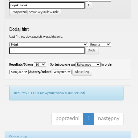
Rozpocznij nowe wyszukiwanie
Dodaj filtr:
Uzyj filtrów aby zagęścić wyszukiwanie.
Rezultaty/Strona
|
Sortuj pozycje wg
In order
Autorzy/rekord
Rezultaty 1-1 z 1 (Czas wyszukiwania: 0.001 sekund).
poprzedni
1
następny
Odsłon pozycji: