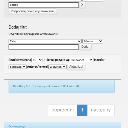
Rozpocznij nowe wyszukiwanie
Dodaj filtr:
Uzyj filtrów aby zagęścić wyszukiwanie.
Rezultaty/Strona
|
Sortuj pozycje wg
In order
Autorzy/rekord
Rezultaty 1-1 z 1 (Czas wyszukiwania: 0.001 sekund).
poprzedni
1
następny
Odsłon pozycji: