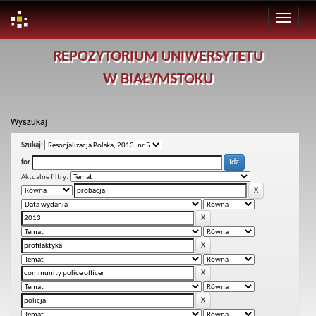
Skip
REPOZYTORIUM UNIWERSYTETU
navigation
W BIAŁYMSTOKU
Wyszukaj
Szukaj:
for
Aktualne filtry: