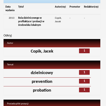
Data
Tytuł
Autor(rzy)
Promotor
Redaktor(rzy)
wydania
2013
Rola dzielnicowego w
Copik,
-
-
profilaktyce i probacji w
Jacek
środowisku lokalnym
Odkryj
Autor
1
Copik, Jacek
Temat
1
dzielnicowy
1
prevention
1
probation
Posiada pliki pozycji