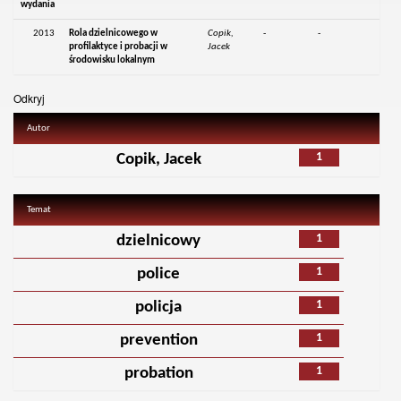
wydania
2013
Rola dzielnicowego w
Copik,
-
-
profilaktyce i probacji w
Jacek
środowisku lokalnym
Odkryj
Autor
1
Copik, Jacek
Temat
1
dzielnicowy
1
police
1
policja
1
prevention
1
probation