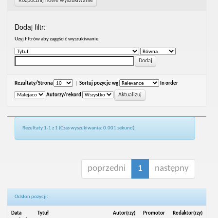
Rozpocznij nowe wyszukiwanie
Dodaj filtr:
Uzyj filtrów aby zagęścić wyszukiwanie.
Rezultaty/Strona
|
Sortuj pozycje wg
In order
Autorzy/rekord
Rezultaty 1-1 z 1 (Czas wyszukiwania: 0.001 sekund).
poprzedni
1
następny
Odsłon pozycji:
Data
Tytuł
Autor(rzy)
Promotor
Redaktor(rzy)