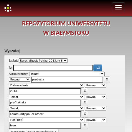
Skip
REPOZYTORIUM UNIWERSYTETU
navigation
W BIAŁYMSTOKU
Wyszukaj
Szukaj:
for
Aktualne filtry: