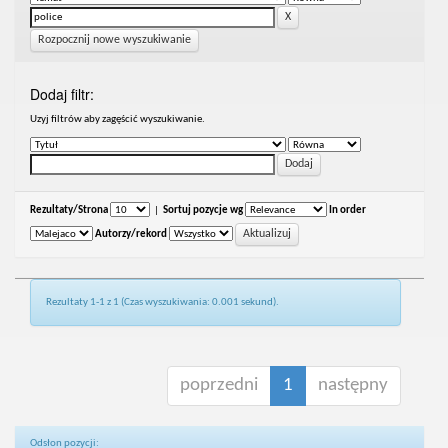
Rozpocznij nowe wyszukiwanie
Dodaj filtr:
Uzyj filtrów aby zagęścić wyszukiwanie.
Rezultaty/Strona
|
Sortuj pozycje wg
In order
Autorzy/rekord
Rezultaty 1-1 z 1 (Czas wyszukiwania: 0.001 sekund).
poprzedni
1
następny
Odsłon pozycji: