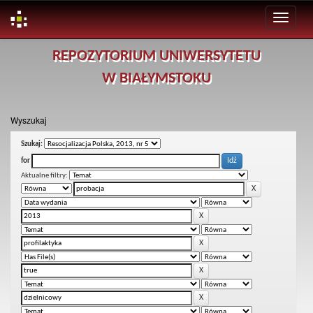
Skip
REPOZYTORIUM UNIWERSYTETU
navigation
W BIAŁYMSTOKU
Wyszukaj
Szukaj:
for
Aktualne filtry: