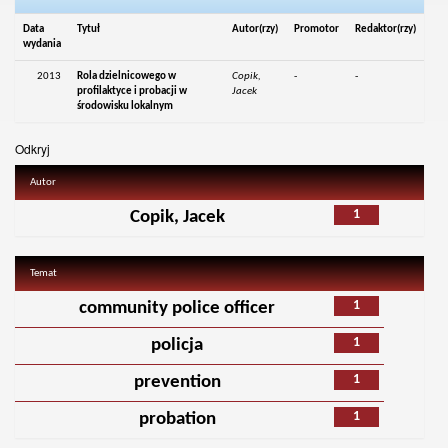
Data
Tytuł
Autor(rzy)
Promotor
Redaktor(rzy)
wydania
2013
Rola dzielnicowego w
Copik,
-
-
profilaktyce i probacji w
Jacek
środowisku lokalnym
Odkryj
Autor
1
Copik, Jacek
Temat
1
community police officer
1
policja
1
prevention
1
probation