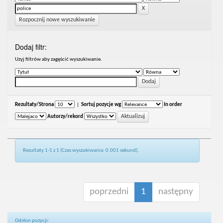
Rozpocznij nowe wyszukiwanie
Dodaj filtr:
Uzyj filtrów aby zagęścić wyszukiwanie.
Rezultaty/Strona
|
Sortuj pozycje wg
In order
Autorzy/rekord
Rezultaty 1-1 z 1 (Czas wyszukiwania: 0.001 sekund).
poprzedni
1
następny
Odsłon pozycji: