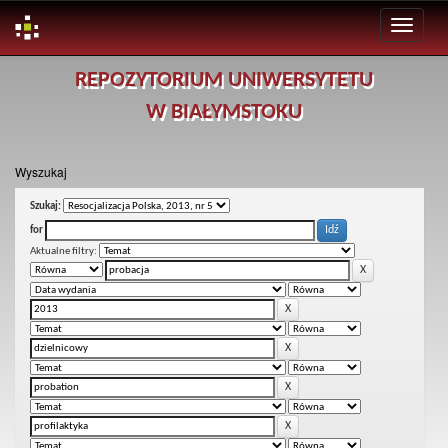
Skip
REPOZYTORIUM UNIWERSYTETU
navigation
W BIAŁYMSTOKU
Wyszukaj
Szukaj:
for
Aktualne filtry: