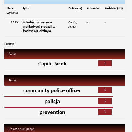
Data
Tytuł
Autor(rzy)
Promotor
Redaktor(rzy)
wydania
2013
Rola dzielnicowego w
Copik,
-
-
profilaktyce i probacji w
Jacek
środowisku lokalnym
Odkryj
Autor
1
Copik, Jacek
Temat
1
community police officer
1
policja
1
prevention
Posiada pliki pozycji