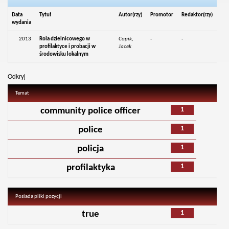
Data
Tytuł
Autor(rzy)
Promotor
Redaktor(rzy)
wydania
2013
Rola dzielnicowego w
Copik,
-
-
profilaktyce i probacji w
Jacek
środowisku lokalnym
Odkryj
Temat
1
community police officer
1
police
1
policja
1
profilaktyka
Posiada pliki pozycji
1
true