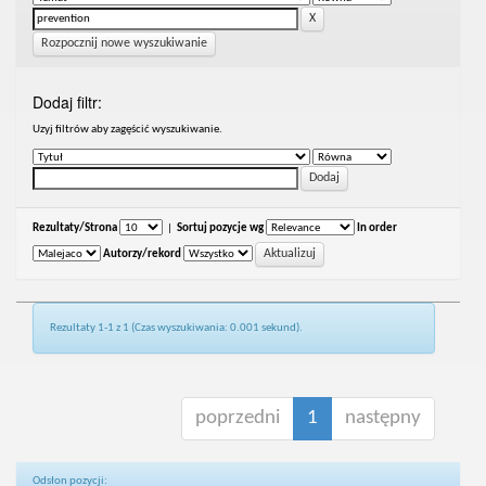
Rozpocznij nowe wyszukiwanie
Dodaj filtr:
Uzyj filtrów aby zagęścić wyszukiwanie.
Rezultaty/Strona
|
Sortuj pozycje wg
In order
Autorzy/rekord
Rezultaty 1-1 z 1 (Czas wyszukiwania: 0.001 sekund).
poprzedni
1
następny
Odsłon pozycji: