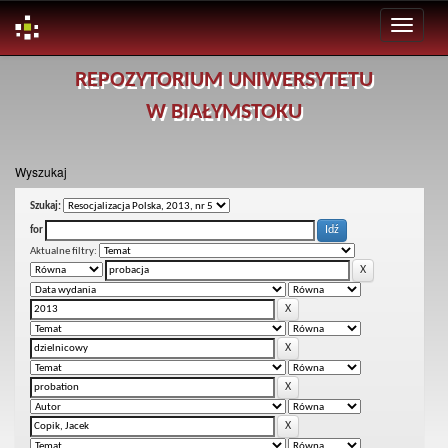
Skip
REPOZYTORIUM UNIWERSYTETU
navigation
W BIAŁYMSTOKU
Wyszukaj
Szukaj:
for
Aktualne filtry: