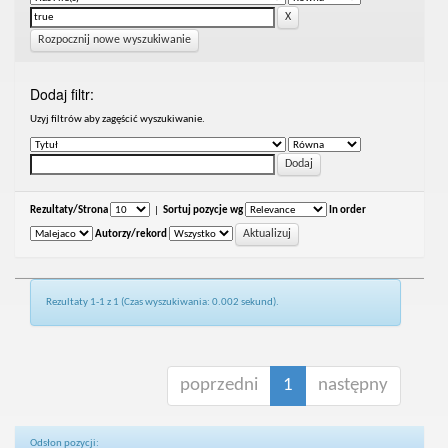
Rozpocznij nowe wyszukiwanie
Dodaj filtr:
Uzyj filtrów aby zagęścić wyszukiwanie.
Rezultaty/Strona
|
Sortuj pozycje wg
In order
Autorzy/rekord
Rezultaty 1-1 z 1 (Czas wyszukiwania: 0.002 sekund).
poprzedni
1
następny
Odsłon pozycji: