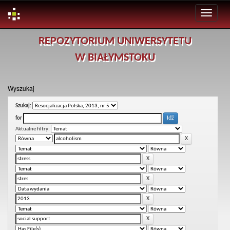
Skip
REPOZYTORIUM UNIWERSYTETU
navigation
W BIAŁYMSTOKU
Wyszukaj
Szukaj:
for
Aktualne filtry: