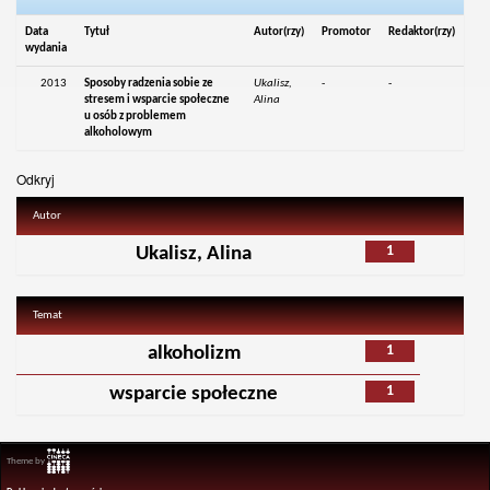
Data
Tytuł
Autor(rzy)
Promotor
Redaktor(rzy)
wydania
2013
Sposoby radzenia sobie ze
Ukalisz,
-
-
stresem i wsparcie społeczne
Alina
u osób z problemem
alkoholowym
Odkryj
Autor
1
Ukalisz, Alina
Temat
1
alkoholizm
1
wsparcie społeczne
Theme by