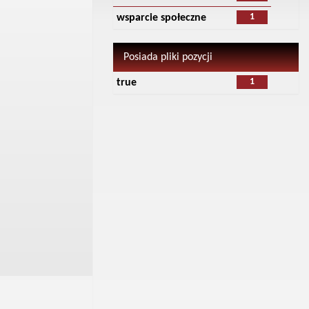
1
wsparcie społeczne
Posiada pliki pozycji
1
true