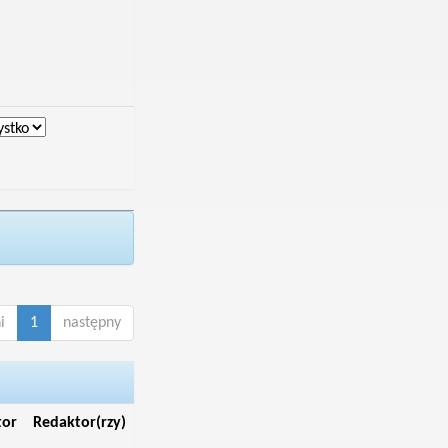
i
1
następny
tor
Redaktor(rzy)