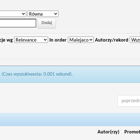
cje wg
In order
Autorzy/rekord
1 (Czas wyszukiwania: 0.001 sekund).
poprzedn
Autor(rzy)
Promo