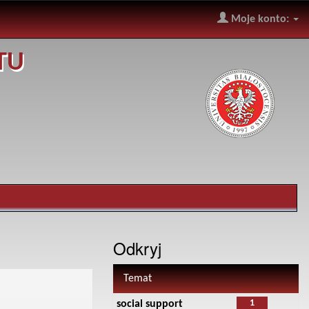
Moje konto:
TU
Odkryj
Temat
1
social support