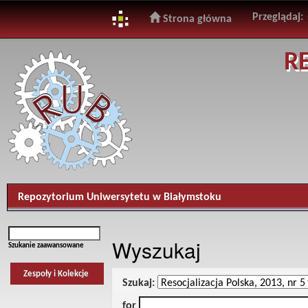
Przeglądaj:
Strona główna
Skip
R
navigation
Repozytorium Uniwersytetu w Białymstoku
Wyszukaj
Szukanie zaawansowane
Zespoły i Kolekcje
Szukaj:
for