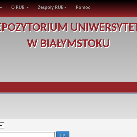
O RUB
Zespoły RUB
Pomoc
EPOZYTORIUM UNIWERSYTE
W BIAŁYMSTOKU