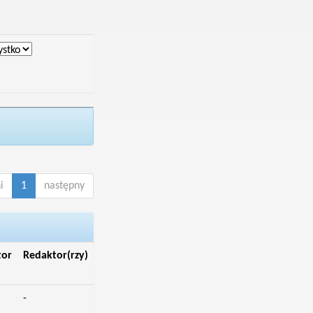
i
1
następny
tor
Redaktor(rzy)
-