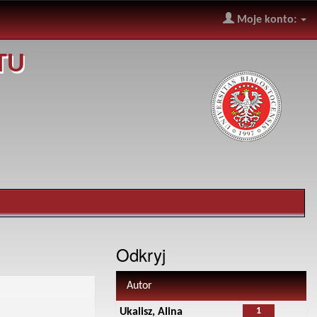
Moje konto:
TU
Odkryj
Autor
1
Ukalisz, Alina