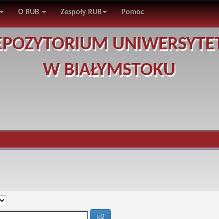
O RUB
Zespoły RUB
Pomoc
EPOZYTORIUM UNIWERSYTE
W BIAŁYMSTOKU