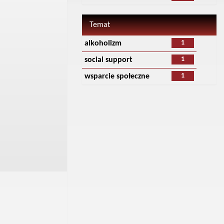
Temat
1
alkoholizm
1
social support
1
wsparcie społeczne