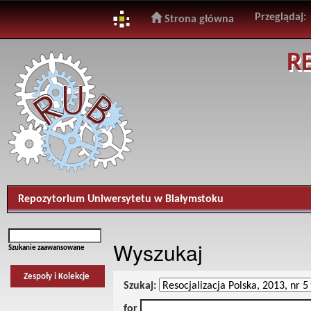
Przeglądaj:
Strona główna
Skip
R
navigation
Repozytorium Uniwersytetu w Białymstoku
Wyszukaj
Szukanie zaawansowane
Zespoły i Kolekcje
Szukaj:
for