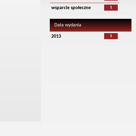
1
wsparcie społeczne
Data wydania
1
2013