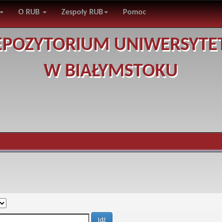
O RUB
Zespoły RUB
Pomoc
EPOZYTORIUM UNIWERSYTE
W BIAŁYMSTOKU