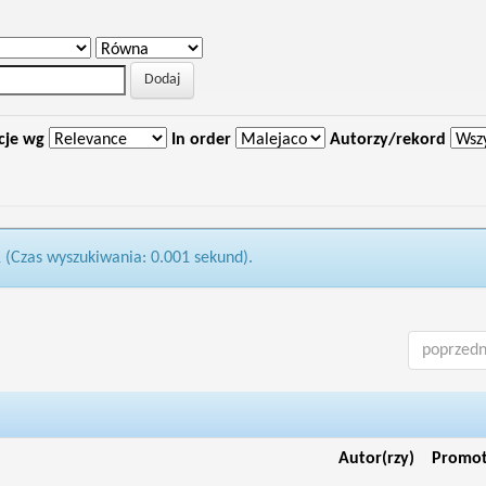
cje wg
In order
Autorzy/rekord
1 (Czas wyszukiwania: 0.001 sekund).
poprzedn
Autor(rzy)
Promo