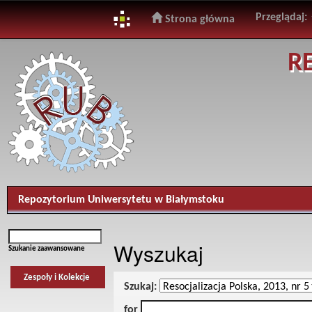
Przeglądaj:
Strona główna
Skip
R
navigation
Repozytorium Uniwersytetu w Białymstoku
Wyszukaj
Szukanie zaawansowane
Zespoły i Kolekcje
Szukaj:
for