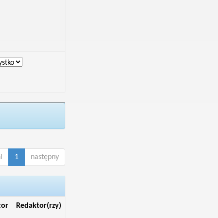
i
1
następny
tor
Redaktor(rzy)