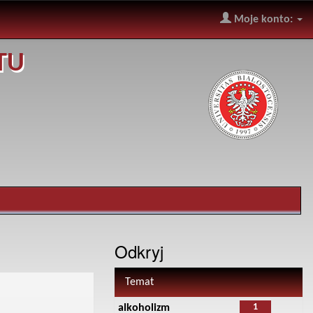
Moje konto:
TU
Odkryj
Temat
1
alkoholizm