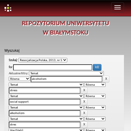
Skip
REPOZYTORIUM UNIWERSYTETU
navigation
W BIAŁYMSTOKU
Wyszukaj
Szukaj:
for
Aktualne filtry: