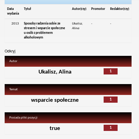
Data
Tytuł
Autor(rzy)
Promotor
Redaktor(rzy)
wydania
2013
Sposoby radzenia sobie ze
Ukalisz,
-
-
stresem i wsparcie społeczne
Alina
u osób z problemem
alkoholowym
Odkryj
Autor
1
Ukalisz, Alina
Temat
1
wsparcie społeczne
Posiada pliki pozycji
1
true