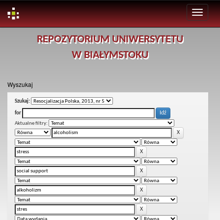
Skip
REPOZYTORIUM UNIWERSYTETU
navigation
W BIAŁYMSTOKU
Wyszukaj
Szukaj:
for
Aktualne filtry: