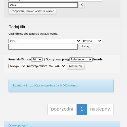
Rozpocznij nowe wyszukiwanie
Dodaj filtr:
Uzyj filtrów aby zagęścić wyszukiwanie.
Rezultaty/Strona
|
Sortuj pozycje wg
In order
Autorzy/rekord
Rezultaty 1-1 z 1 (Czas wyszukiwania: 0.002 sekund).
poprzedni
1
następny
Odsłon pozycji: