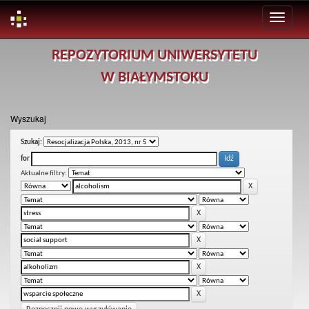
Skip
REPOZYTORIUM UNIWERSYTETU
navigation
W BIAŁYMSTOKU
Wyszukaj
Szukaj:
for
Aktualne filtry: