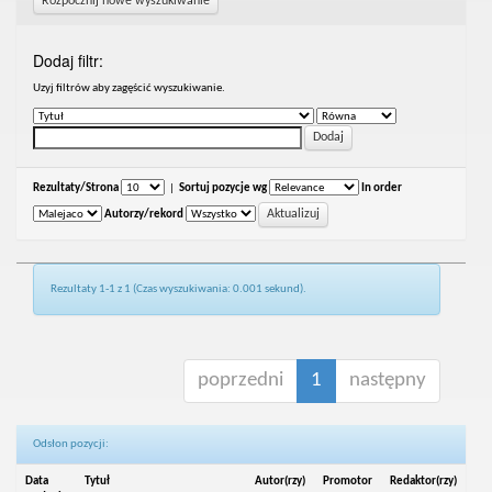
Rozpocznij nowe wyszukiwanie
Dodaj filtr:
Uzyj filtrów aby zagęścić wyszukiwanie.
Rezultaty/Strona
|
Sortuj pozycje wg
In order
Autorzy/rekord
Rezultaty 1-1 z 1 (Czas wyszukiwania: 0.001 sekund).
poprzedni
1
następny
Odsłon pozycji:
Data
Tytuł
Autor(rzy)
Promotor
Redaktor(rzy)