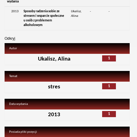
wydania
2013
Sposoby radzenia sobie ze
Ukalisz,
-
-
stresem i wsparcie społeczne
Alina
u osób z problemem
alkoholowym
Odkryj
Autor
1
Ukalisz, Alina
Temat
1
stres
Data wydania
1
2013
Posiada pliki pozycji