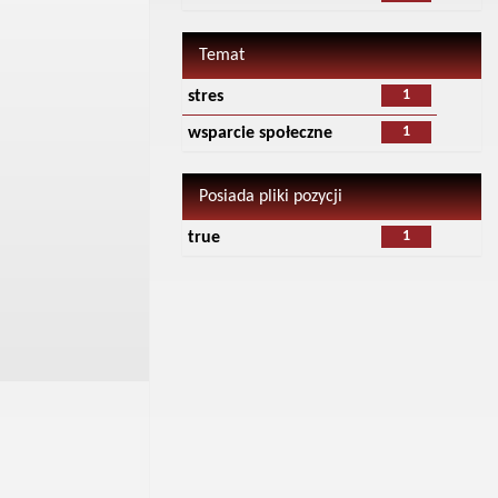
Temat
1
stres
1
wsparcie społeczne
Posiada pliki pozycji
1
true