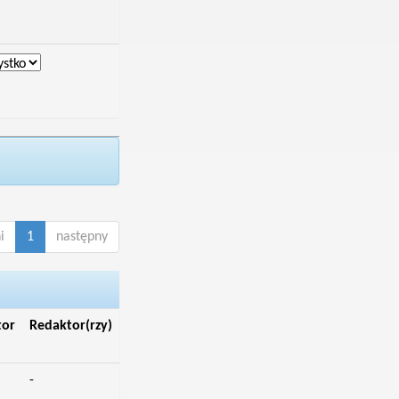
i
1
następny
tor
Redaktor(rzy)
-