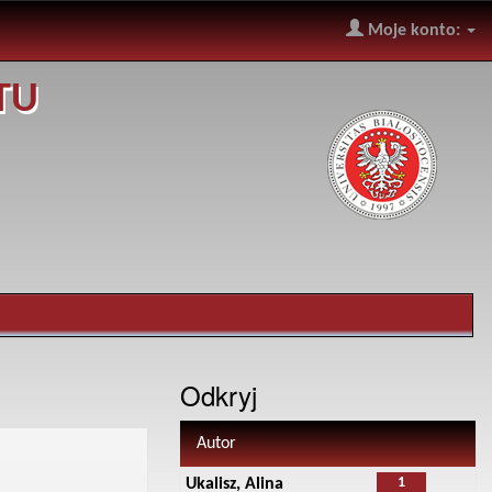
Moje konto:
TU
Odkryj
Autor
1
Ukalisz, Alina