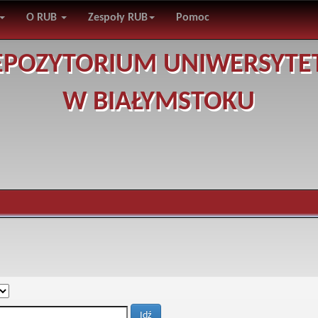
O RUB
Zespoły RUB
Pomoc
EPOZYTORIUM UNIWERSYTE
W BIAŁYMSTOKU