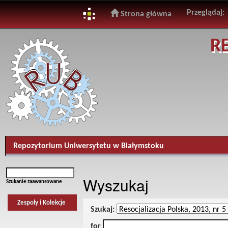
Przeglądaj:
Strona główna
Skip
R
navigation
Repozytorium Uniwersytetu w Białymstoku
Wyszukaj
Szukanie zaawansowane
Zespoły i Kolekcje
Szukaj:
for