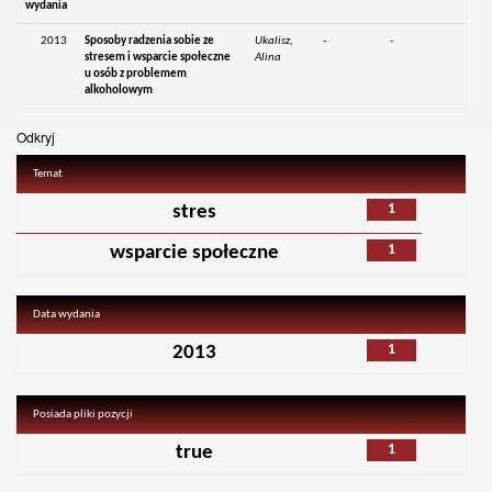
wydania
2013
Sposoby radzenia sobie ze
Ukalisz,
-
-
stresem i wsparcie społeczne
Alina
u osób z problemem
alkoholowym
Odkryj
Temat
1
stres
1
wsparcie społeczne
Data wydania
1
2013
Posiada pliki pozycji
1
true