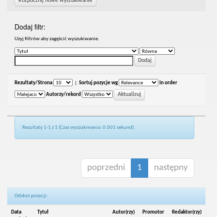
Rozpocznij nowe wyszukiwanie
Dodaj filtr:
Uzyj filtrów aby zagęścić wyszukiwanie.
Rezultaty/Strona
|
Sortuj pozycje wg
In order
Autorzy/rekord
Rezultaty 1-1 z 1 (Czas wyszukiwania: 0.001 sekund).
poprzedni
1
następny
Odsłon pozycji:
Data
Tytuł
Autor(rzy)
Promotor
Redaktor(rzy)