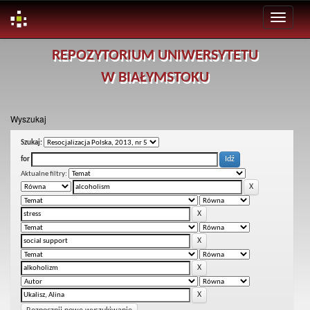
Skip
REPOZYTORIUM UNIWERSYTETU
navigation
W BIAŁYMSTOKU
Wyszukaj
Szukaj:
for
Aktualne filtry: