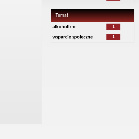
Temat
1
alkoholizm
1
wsparcie społeczne