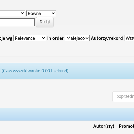
cje wg
In order
Autorzy/rekord
1 (Czas wyszukiwania: 0.001 sekund).
poprzedn
Autor(rzy)
Promo