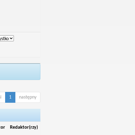
i
1
następny
tor
Redaktor(rzy)