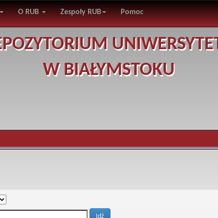
O RUB
Zespoły RUB
Pomoc
EPOZYTORIUM UNIWERSYTE
W BIAŁYMSTOKU