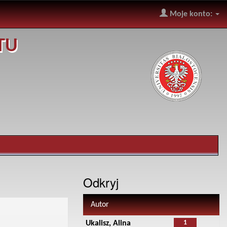
Moje konto:
TU
Odkryj
Autor
1
Ukalisz, Alina