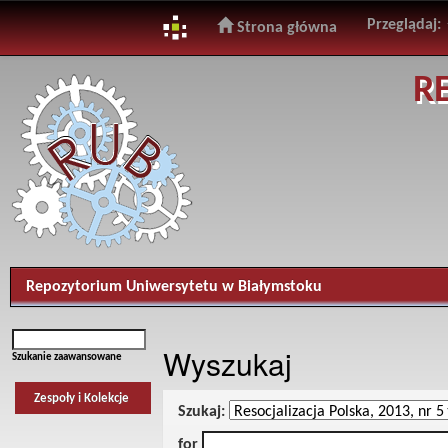
Przeglądaj:
Strona główna
Skip
R
navigation
Repozytorium Uniwersytetu w Białymstoku
Wyszukaj
Szukanie zaawansowane
Zespoły i Kolekcje
Szukaj:
for