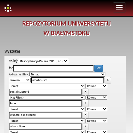
Skip
REPOZYTORIUM UNIWERSYTETU
navigation
W BIAŁYMSTOKU
Wyszukaj
Szukaj:
for
Aktualne filtry: