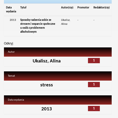
Data
Tytuł
Autor(rzy)
Promotor
Redaktor(rzy)
wydania
2013
Sposoby radzenia sobie ze
Ukalisz,
-
-
stresem i wsparcie społeczne
Alina
u osób z problemem
alkoholowym
Odkryj
Autor
1
Ukalisz, Alina
Temat
1
stress
Data wydania
1
2013