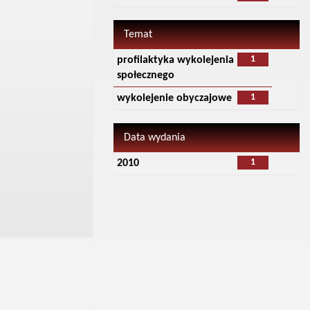
Temat
1
profilaktyka wykolejenia
społecznego
1
wykolejenie obyczajowe
Data wydania
1
2010