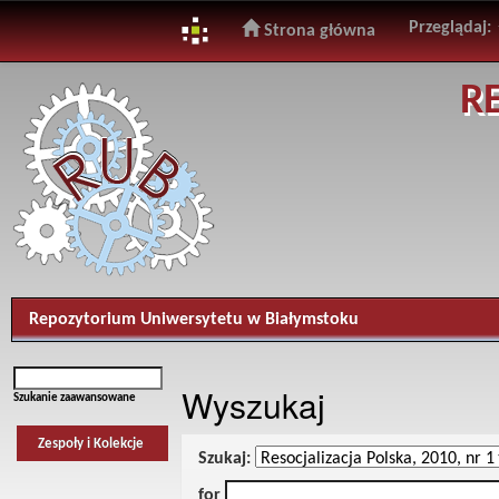
Przeglądaj:
Strona główna
Skip
R
navigation
Repozytorium Uniwersytetu w Białymstoku
Wyszukaj
Szukanie zaawansowane
Zespoły i Kolekcje
Szukaj:
for