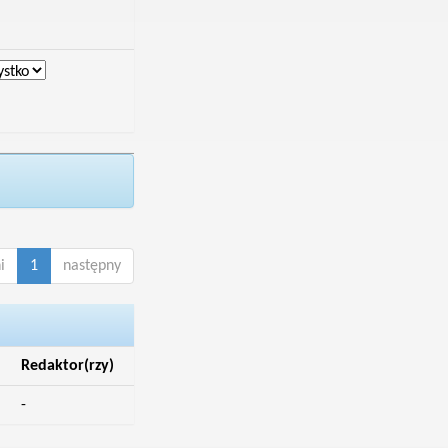
i
1
następny
Redaktor(rzy)
-