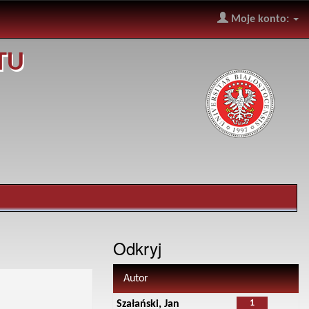
Moje konto:
TU
Odkryj
Autor
1
Szałański, Jan