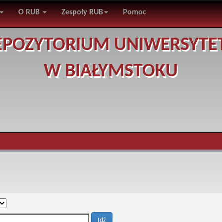
O RUB
Zespoły RUB
Pomoc
EPOZYTORIUM UNIWERSYTE
W BIAŁYMSTOKU