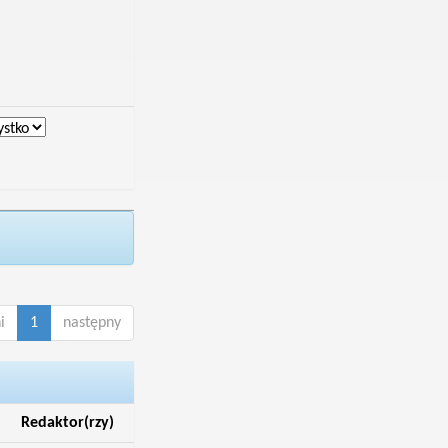
i
1
następny
Redaktor(rzy)