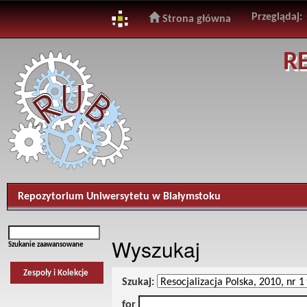
Przeglądaj:
Strona główna
Skip
R
navigation
Repozytorium Uniwersytetu w Białymstoku
Wyszukaj
Szukanie zaawansowane
Zespoły i Kolekcje
Szukaj:
for