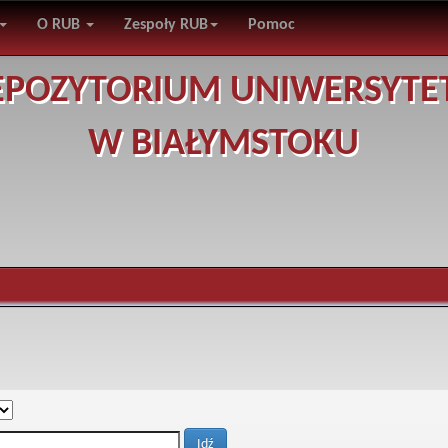
O RUB
Zespoły RUB
Pomoc
EPOZYTORIUM UNIWERSYTE
W BIAŁYMSTOKU