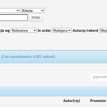
cje wg
In order
Autorzy/rekord
1 (Czas wyszukiwania: 0.002 sekund).
poprzedn
Autor(rzy)
Promotor