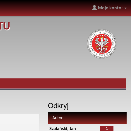
Moje konto:
TU
Odkryj
Autor
1
Szałański, Jan