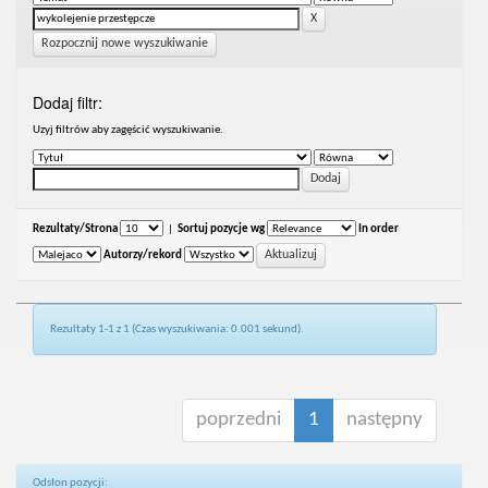
Rozpocznij nowe wyszukiwanie
Dodaj filtr:
Uzyj filtrów aby zagęścić wyszukiwanie.
Rezultaty/Strona
|
Sortuj pozycje wg
In order
Autorzy/rekord
Rezultaty 1-1 z 1 (Czas wyszukiwania: 0.001 sekund).
poprzedni
1
następny
Odsłon pozycji: