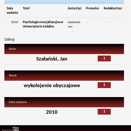
Data
Tytuł
Autor(rzy)
Promotor
Redaktor(rzy)
wydania
2010
Psychologia resocjalizacyjna w
Szałański,
-
-
Uniwersytecie Łódzkim
Jan
Odkryj
Autor
1
Szałański, Jan
Temat
1
wykolejenie obyczajowe
Data wydania
1
2010
Theme by