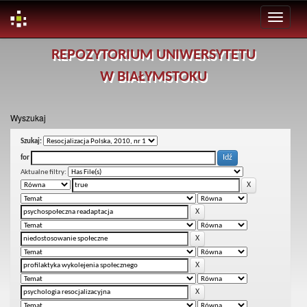
Skip
REPOZYTORIUM UNIWERSYTETU
navigation
W BIAŁYMSTOKU
Wyszukaj
Szukaj:
for
Aktualne filtry: