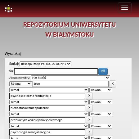
Skip
REPOZYTORIUM UNIWERSYTETU
navigation
W BIAŁYMSTOKU
Wyszukaj
Szukaj:
for
Aktualne filtry: