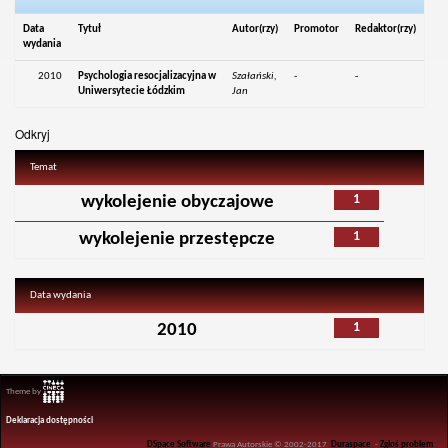
Data
Tytuł
Autor(rzy)
Promotor
Redaktor(rzy)
wydania
2010
Psychologia resocjalizacyjna w
Szałański,
-
-
Uniwersytecie Łódzkim
Jan
Odkryj
Temat
1
wykolejenie obyczajowe
1
wykolejenie przestępcze
Data wydania
1
2010
Theme by
Deklaracja dostępności
DSpace Software
Prawa Autorskie © 2002-2017
Duraspace
-
Zgłoś problem