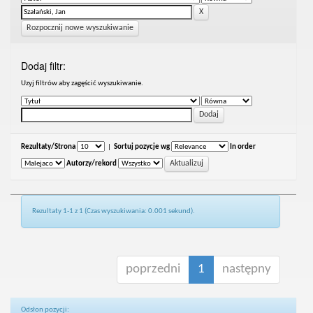
Rozpocznij nowe wyszukiwanie
Dodaj filtr:
Uzyj filtrów aby zagęścić wyszukiwanie.
Rezultaty/Strona
|
Sortuj pozycje wg
In order
Autorzy/rekord
Rezultaty 1-1 z 1 (Czas wyszukiwania: 0.001 sekund).
poprzedni
1
następny
Odsłon pozycji: