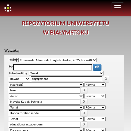
Skip
REPOZYTORIUM UNIWERSYTETU
navigation
W BIAŁYMSTOKU
Wyszukaj
Szukaj:
for
Aktualne filtry: