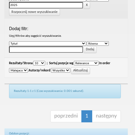
Rozpocznij nowe wyszukiwanie
Dodaj filtr:
Uzyj filtrów aby zagęścić wyszukiwanie.
Rezultaty/Strona
|
Sortuj pozycje wg
In order
Autorzy/rekord
Rezultaty 1-1 z 1 (Czas wyszukiwania: 0.001 sekund).
poprzedni
1
następny
Odsłon pozycji: