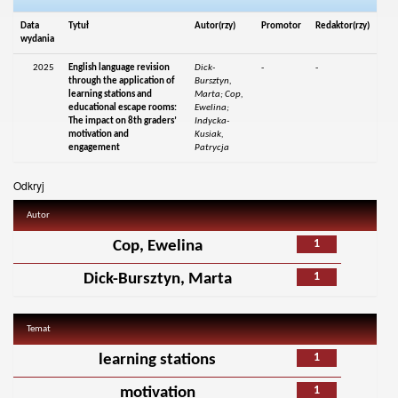
Data
Tytuł
Autor(rzy)
Promotor
Redaktor(rzy)
wydania
2025
English language revision
Dick-
-
-
through the application of
Bursztyn,
learning stations and
Marta; Cop,
educational escape rooms:
Ewelina;
The impact on 8th graders’
Indycka-
motivation and
Kusiak,
engagement
Patrycja
Odkryj
Autor
1
Cop, Ewelina
1
Dick-Bursztyn, Marta
Temat
1
learning stations
1
motivation