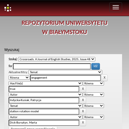
Skip
REPOZYTORIUM UNIWERSYTETU
navigation
W BIAŁYMSTOKU
Wyszukaj
Szukaj:
for
Aktualne filtry: