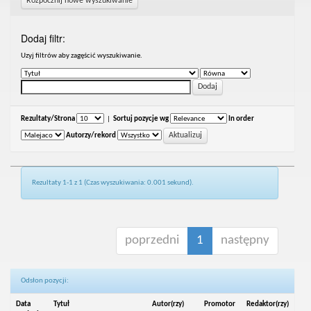
Rozpocznij nowe wyszukiwanie
Dodaj filtr:
Uzyj filtrów aby zagęścić wyszukiwanie.
Rezultaty/Strona
|
Sortuj pozycje wg
In order
Autorzy/rekord
Rezultaty 1-1 z 1 (Czas wyszukiwania: 0.001 sekund).
poprzedni
1
następny
Odsłon pozycji:
Data
Tytuł
Autor(rzy)
Promotor
Redaktor(rzy)