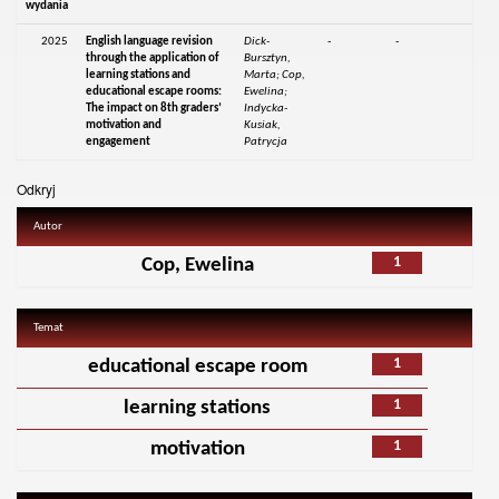
wydania
2025
English language revision
Dick-
-
-
through the application of
Bursztyn,
learning stations and
Marta; Cop,
educational escape rooms:
Ewelina;
The impact on 8th graders’
Indycka-
motivation and
Kusiak,
engagement
Patrycja
Odkryj
Autor
1
Cop, Ewelina
Temat
1
educational escape room
1
learning stations
1
motivation