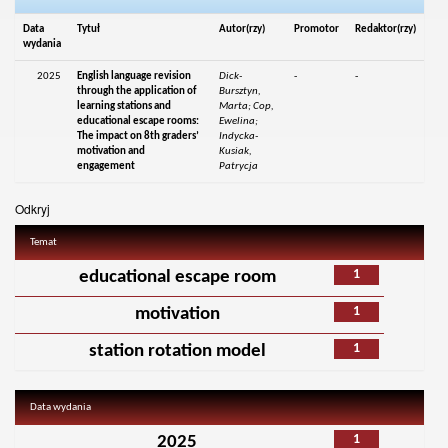
Data
Tytuł
Autor(rzy)
Promotor
Redaktor(rzy)
wydania
2025
English language revision
Dick-
-
-
through the application of
Bursztyn,
learning stations and
Marta; Cop,
educational escape rooms:
Ewelina;
The impact on 8th graders’
Indycka-
motivation and
Kusiak,
engagement
Patrycja
Odkryj
Temat
1
educational escape room
1
motivation
1
station rotation model
Data wydania
1
2025