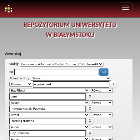
Skip
REPOZYTORIUM UNIWERSYTETU
navigation
W BIAŁYMSTOKU
Wyszukaj
Szukaj:
for
Aktualne filtry: