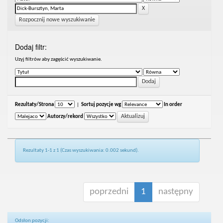
Rozpocznij nowe wyszukiwanie
Dodaj filtr:
Uzyj filtrów aby zagęścić wyszukiwanie.
Rezultaty/Strona
|
Sortuj pozycje wg
In order
Autorzy/rekord
Rezultaty 1-1 z 1 (Czas wyszukiwania: 0.002 sekund).
poprzedni
1
następny
Odsłon pozycji: