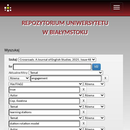
Skip
REPOZYTORIUM UNIWERSYTETU
navigation
W BIAŁYMSTOKU
Wyszukaj
Szukaj:
for
Aktualne filtry: