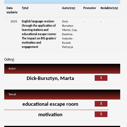
Data
Tytuł
Autor(rzy)
Promotor
Redaktor(rzy)
wydania
2025
English language revision
Dick-
-
-
through the application of
Bursztyn,
learning stations and
Marta; Cop,
educational escape rooms:
Ewelina;
The impact on 8th graders’
Indycka-
motivation and
Kusiak,
engagement
Patrycja
Odkryj
Autor
1
Dick-Bursztyn, Marta
Temat
1
educational escape room
1
motivation