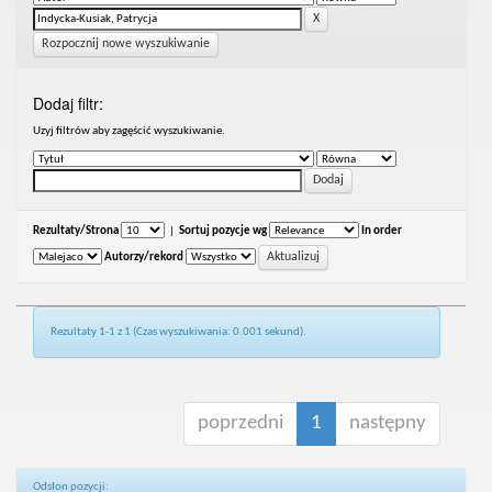
Rozpocznij nowe wyszukiwanie
Dodaj filtr:
Uzyj filtrów aby zagęścić wyszukiwanie.
Rezultaty/Strona
|
Sortuj pozycje wg
In order
Autorzy/rekord
Rezultaty 1-1 z 1 (Czas wyszukiwania: 0.001 sekund).
poprzedni
1
następny
Odsłon pozycji: