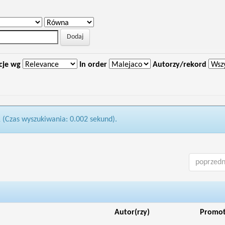
cje wg
In order
Autorzy/rekord
1 (Czas wyszukiwania: 0.002 sekund).
poprzedn
Autor(rzy)
Promo