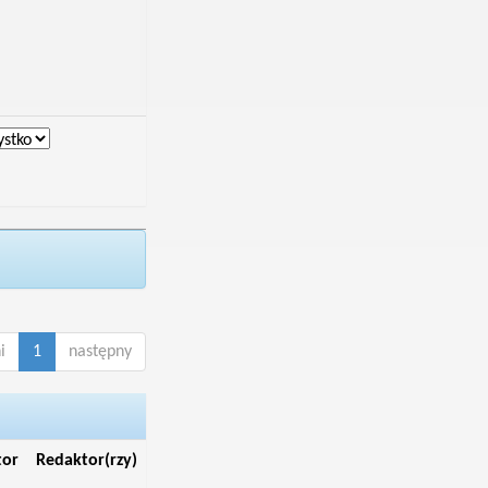
i
1
następny
tor
Redaktor(rzy)