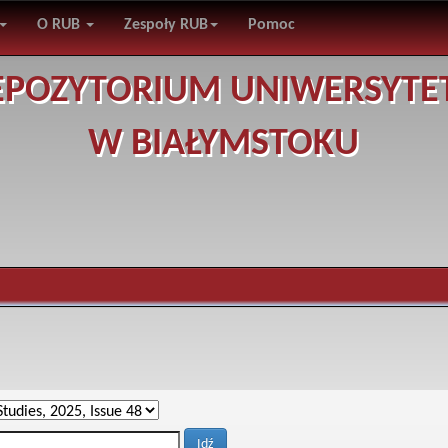
O RUB
Zespoły RUB
Pomoc
EPOZYTORIUM UNIWERSYTE
W BIAŁYMSTOKU