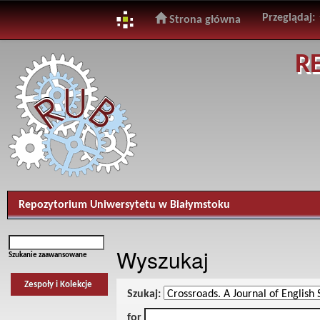
Przeglądaj:
Strona główna
Skip
R
navigation
Repozytorium Uniwersytetu w Białymstoku
Wyszukaj
Szukanie zaawansowane
Zespoły i Kolekcje
Szukaj:
for