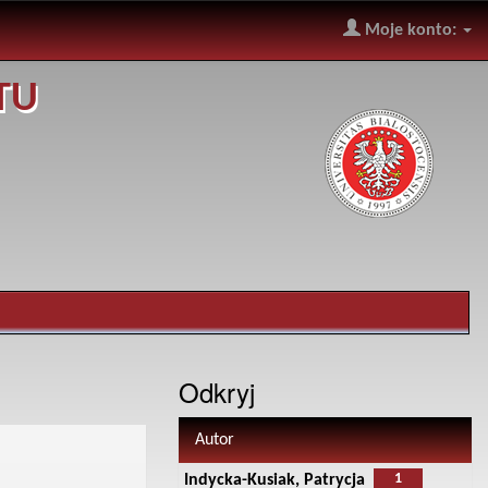
Moje konto:
TU
Odkryj
Autor
1
Indycka-Kusiak, Patrycja