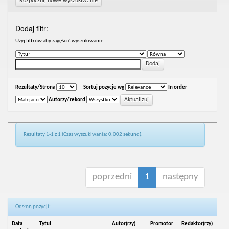
Rozpocznij nowe wyszukiwanie
Dodaj filtr:
Uzyj filtrów aby zagęścić wyszukiwanie.
Rezultaty/Strona
|
Sortuj pozycje wg
In order
Autorzy/rekord
Rezultaty 1-1 z 1 (Czas wyszukiwania: 0.002 sekund).
poprzedni
1
następny
Odsłon pozycji:
Data
Tytuł
Autor(rzy)
Promotor
Redaktor(rzy)