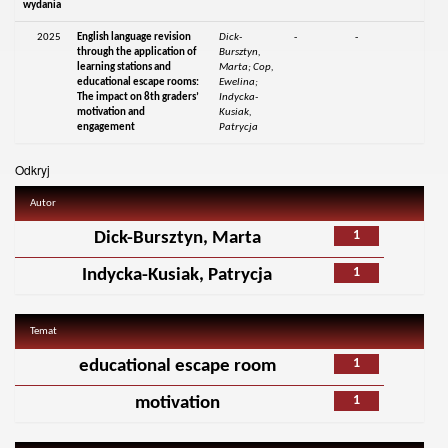
wydania
2025
English language revision
Dick-
-
-
through the application of
Bursztyn,
learning stations and
Marta; Cop,
educational escape rooms:
Ewelina;
The impact on 8th graders’
Indycka-
motivation and
Kusiak,
engagement
Patrycja
Odkryj
Autor
1
Dick-Bursztyn, Marta
1
Indycka-Kusiak, Patrycja
Temat
1
educational escape room
1
motivation