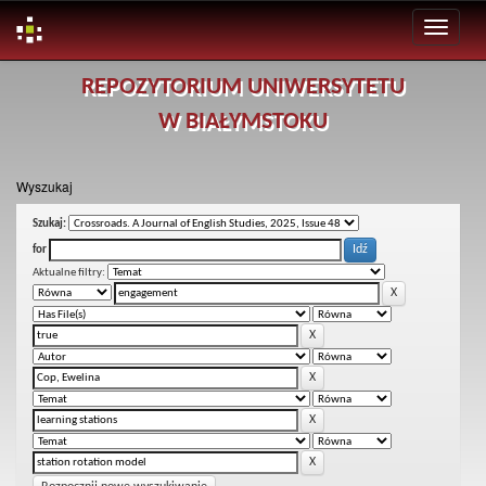
Skip
REPOZYTORIUM UNIWERSYTETU
navigation
W BIAŁYMSTOKU
Wyszukaj
Szukaj:
for
Aktualne filtry: