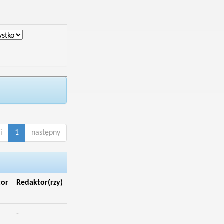
i
1
następny
tor
Redaktor(rzy)
-