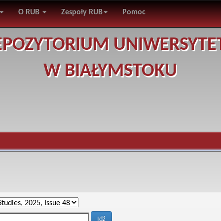
O RUB
Zespoły RUB
Pomoc
EPOZYTORIUM UNIWERSYTE
W BIAŁYMSTOKU