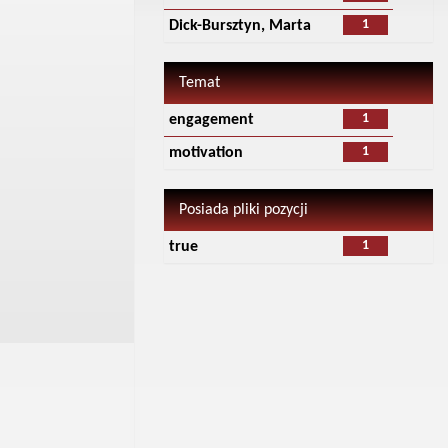
1
Dick-Bursztyn, Marta
Temat
1
engagement
1
motivation
Posiada pliki pozycji
1
true