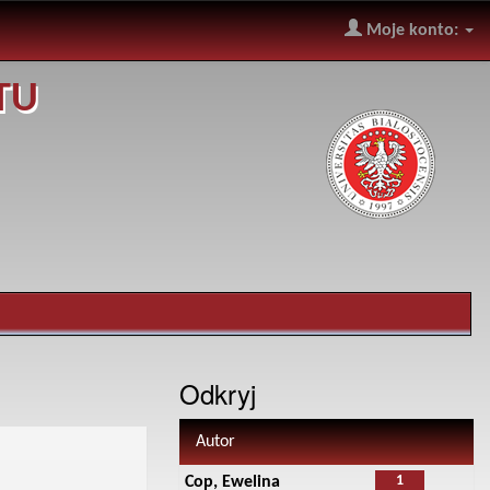
Moje konto:
TU
Odkryj
Autor
1
Cop, Ewelina