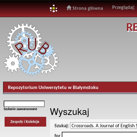
Przeglądaj:
Strona główna
Skip
R
navigation
Repozytorium Uniwersytetu w Białymstoku
Wyszukaj
Szukanie zaawansowane
Zespoły i Kolekcje
Szukaj:
for