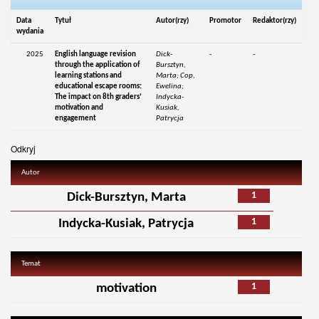
Data
Tytuł
Autor(rzy)
Promotor
Redaktor(rzy)
wydania
2025
English language revision
Dick-
-
-
through the application of
Bursztyn,
learning stations and
Marta; Cop,
educational escape rooms:
Ewelina;
The impact on 8th graders’
Indycka-
motivation and
Kusiak,
engagement
Patrycja
Odkryj
Autor
1
Dick-Bursztyn, Marta
1
Indycka-Kusiak, Patrycja
Temat
1
motivation