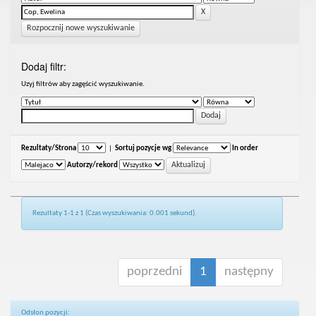
Rozpocznij nowe wyszukiwanie
Dodaj filtr:
Uzyj filtrów aby zagęścić wyszukiwanie.
Rezultaty/Strona
|
Sortuj pozycje wg
In order
Autorzy/rekord
Rezultaty 1-1 z 1 (Czas wyszukiwania: 0.001 sekund).
poprzedni
1
następny
Odsłon pozycji: