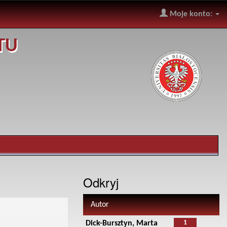
Moje konto:
TU
Odkryj
Autor
1
Dick-Bursztyn, Marta