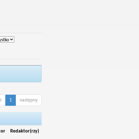
i
1
następny
tor
Redaktor(rzy)