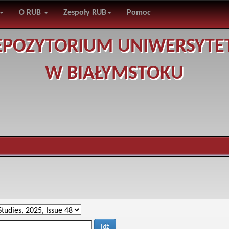
O RUB
Zespoły RUB
Pomoc
EPOZYTORIUM UNIWERSYTE
W BIAŁYMSTOKU