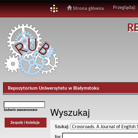
Przeglądaj:
Strona główna
Skip
R
navigation
Repozytorium Uniwersytetu w Białymstoku
Wyszukaj
Szukanie zaawansowane
Zespoły i Kolekcje
Szukaj:
for