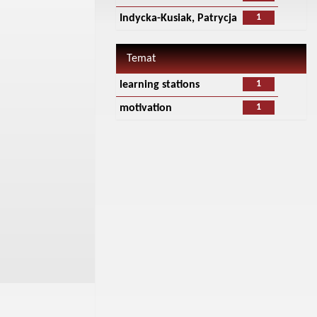
1
Indycka-Kusiak, Patrycja
Temat
1
learning stations
1
motivation