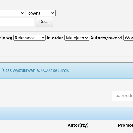
cje wg
In order
Autorzy/rekord
1 (Czas wyszukiwania: 0.002 sekund).
poprzedn
Autor(rzy)
Promo