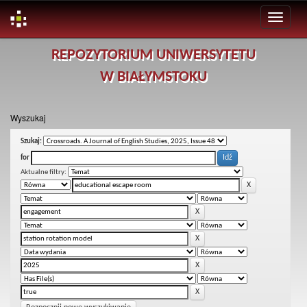
Skip
REPOZYTORIUM UNIWERSYTETU
navigation
W BIAŁYMSTOKU
Wyszukaj
Szukaj:
for
Aktualne filtry: