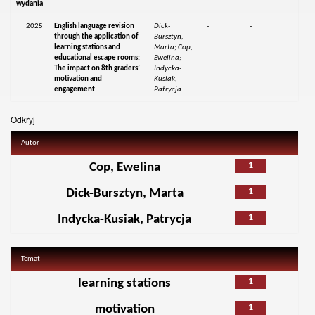
wydania
2025
English language revision
Dick-
-
-
through the application of
Bursztyn,
learning stations and
Marta; Cop,
educational escape rooms:
Ewelina;
The impact on 8th graders’
Indycka-
motivation and
Kusiak,
engagement
Patrycja
Odkryj
Autor
1
Cop, Ewelina
1
Dick-Bursztyn, Marta
1
Indycka-Kusiak, Patrycja
Temat
1
learning stations
1
motivation