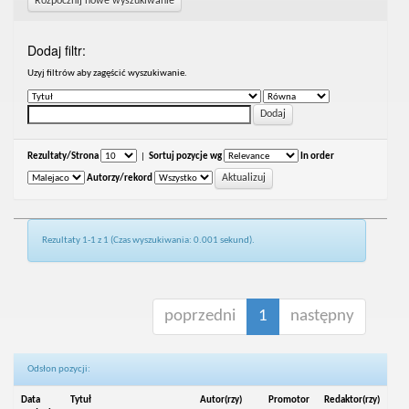
Rozpocznij nowe wyszukiwanie
Dodaj filtr:
Uzyj filtrów aby zagęścić wyszukiwanie.
Rezultaty/Strona
|
Sortuj pozycje wg
In order
Autorzy/rekord
Rezultaty 1-1 z 1 (Czas wyszukiwania: 0.001 sekund).
poprzedni
1
następny
Odsłon pozycji:
Data
Tytuł
Autor(rzy)
Promotor
Redaktor(rzy)