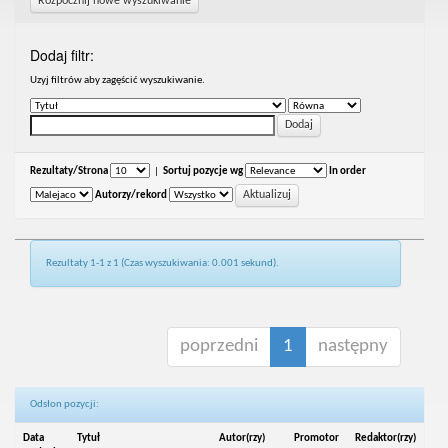
Rozpocznij nowe wyszukiwanie
Dodaj filtr:
Uzyj filtrów aby zagęścić wyszukiwanie.
Rezultaty/Strona
|
Sortuj pozycje wg
In order
Autorzy/rekord
Rezultaty 1-1 z 1 (Czas wyszukiwania: 0.001 sekund).
poprzedni
1
następny
Odsłon pozycji:
Data
Tytuł
Autor(rzy)
Promotor
Redaktor(rzy)