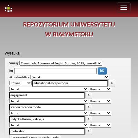
Skip
REPOZYTORIUM UNIWERSYTETU
navigation
W BIAŁYMSTOKU
Wyszukaj
Szukaj:
for
Aktualne filtry: