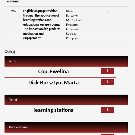
wydania
2025
English language revision
Dick-
-
-
through the application of
Bursztyn,
learning stations and
Marta; Cop,
educational escape rooms:
Ewelina;
The impact on 8th graders’
Indycka-
motivation and
Kusiak,
engagement
Patrycja
Odkryj
Autor
1
Cop, Ewelina
1
Dick-Bursztyn, Marta
Temat
1
learning stations
Data wydania