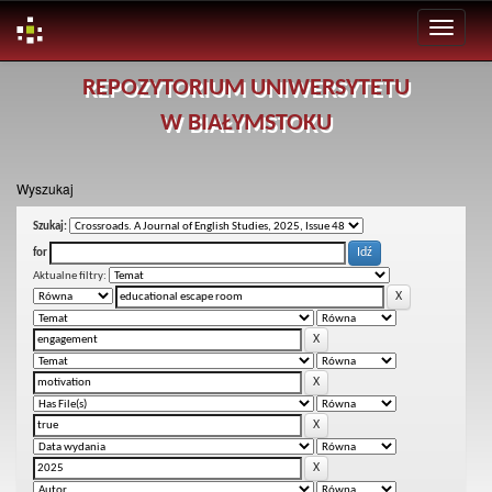
Skip
REPOZYTORIUM UNIWERSYTETU
navigation
W BIAŁYMSTOKU
Wyszukaj
Szukaj:
for
Aktualne filtry: