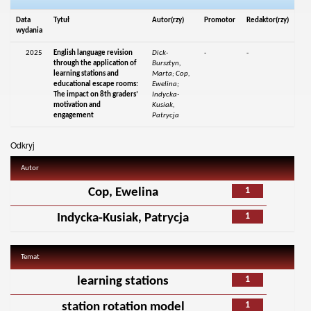
Data
Tytuł
Autor(rzy)
Promotor
Redaktor(rzy)
wydania
2025
English language revision
Dick-
-
-
through the application of
Bursztyn,
learning stations and
Marta; Cop,
educational escape rooms:
Ewelina;
The impact on 8th graders’
Indycka-
motivation and
Kusiak,
engagement
Patrycja
Odkryj
Autor
1
Cop, Ewelina
1
Indycka-Kusiak, Patrycja
Temat
1
learning stations
1
station rotation model