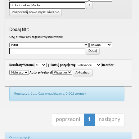
Rozpocznij nowe wyszukiwanie
Dodaj filtr:
Uzyj filtrów aby zagęścić wyszukiwanie.
Rezultaty/Strona
|
Sortuj pozycje wg
In order
Autorzy/rekord
Rezultaty 1-1 z 1 (Czas wyszukiwania: 0.002 sekund).
poprzedni
1
następny
Odsłon pozycji: