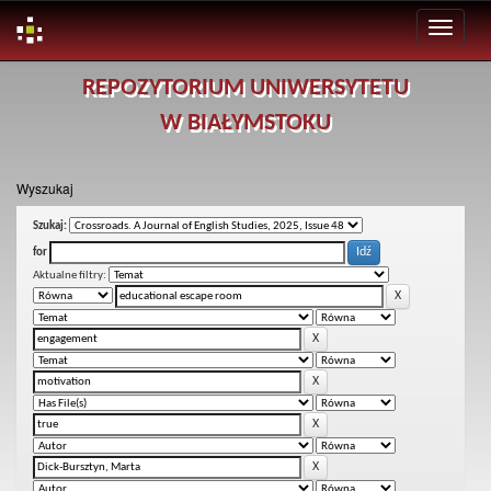
Skip
REPOZYTORIUM UNIWERSYTETU
navigation
W BIAŁYMSTOKU
Wyszukaj
Szukaj:
for
Aktualne filtry: