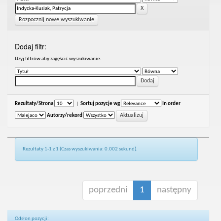
Rozpocznij nowe wyszukiwanie
Dodaj filtr:
Uzyj filtrów aby zagęścić wyszukiwanie.
Rezultaty/Strona
|
Sortuj pozycje wg
In order
Autorzy/rekord
Rezultaty 1-1 z 1 (Czas wyszukiwania: 0.002 sekund).
poprzedni
1
następny
Odsłon pozycji: