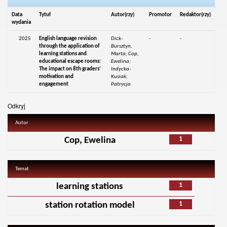
Data
Tytuł
Autor(rzy)
Promotor
Redaktor(rzy)
wydania
2025
English language revision
Dick-
-
-
through the application of
Bursztyn,
learning stations and
Marta; Cop,
educational escape rooms:
Ewelina;
The impact on 8th graders’
Indycka-
motivation and
Kusiak,
engagement
Patrycja
Odkryj
Autor
1
Cop, Ewelina
Temat
1
learning stations
1
station rotation model