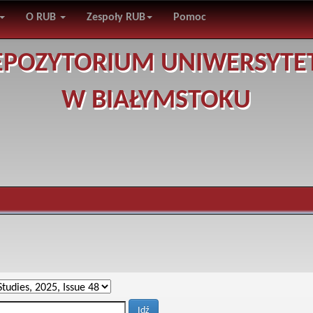
O RUB
Zespoły RUB
Pomoc
EPOZYTORIUM UNIWERSYTE
W BIAŁYMSTOKU