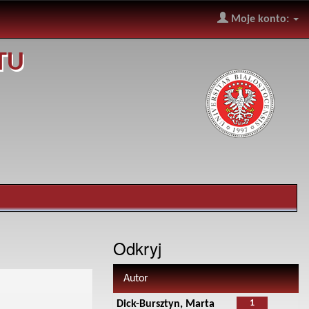
Moje konto:
TU
Odkryj
Autor
1
Dick-Bursztyn, Marta