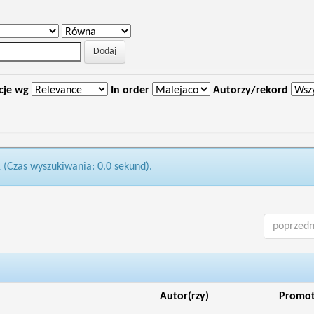
cje wg
In order
Autorzy/rekord
1 (Czas wyszukiwania: 0.0 sekund).
poprzedn
Autor(rzy)
Promo