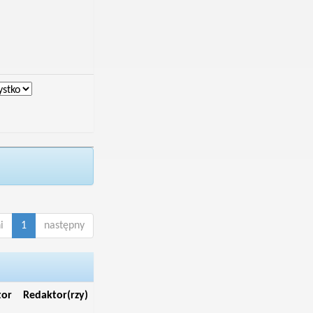
i
1
następny
tor
Redaktor(rzy)