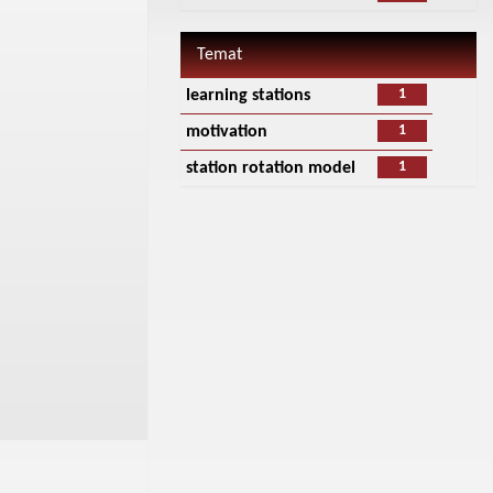
Temat
1
learning stations
1
motivation
1
station rotation model