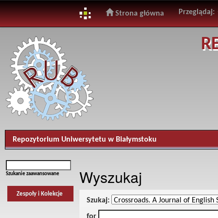
Przeglądaj:
Strona główna
Skip
R
navigation
Repozytorium Uniwersytetu w Białymstoku
Wyszukaj
Szukanie zaawansowane
Zespoły i Kolekcje
Szukaj:
for