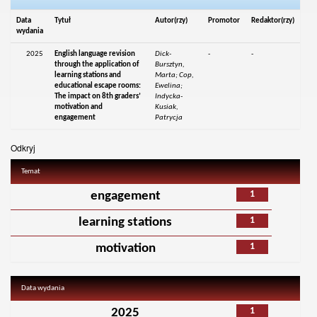
Data
Tytuł
Autor(rzy)
Promotor
Redaktor(rzy)
wydania
2025
English language revision
Dick-
-
-
through the application of
Bursztyn,
learning stations and
Marta; Cop,
educational escape rooms:
Ewelina;
The impact on 8th graders’
Indycka-
motivation and
Kusiak,
engagement
Patrycja
Odkryj
Temat
1
engagement
1
learning stations
1
motivation
Data wydania
1
2025