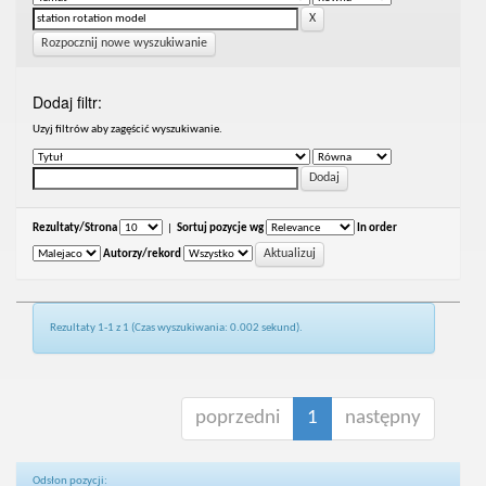
Rozpocznij nowe wyszukiwanie
Dodaj filtr:
Uzyj filtrów aby zagęścić wyszukiwanie.
Rezultaty/Strona
|
Sortuj pozycje wg
In order
Autorzy/rekord
Rezultaty 1-1 z 1 (Czas wyszukiwania: 0.002 sekund).
poprzedni
1
następny
Odsłon pozycji: