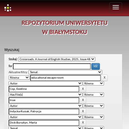
Skip
REPOZYTORIUM UNIWERSYTETU
navigation
W BIAŁYMSTOKU
Wyszukaj
Szukaj:
for
Aktualne filtry: