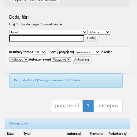
Rozpocznij nowe wyszukiwanie
Dodaj filtr:
Uzyj filtrów aby zagęścić wyszukiwanie.
Rezultaty/Strona
|
Sortuj pozycje wg
In order
Autorzy/rekord
Rezultaty 1-1 z 1 (Czas wyszukiwania: 0.001 sekund).
poprzedni
1
następny
Odsłon pozycji:
Data
Tytuł
Autor(rzy)
Promotor
Redaktor(rzy)