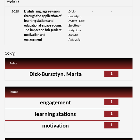
wydania
2025
English language revision
Dick-
-
-
through the application of
Bursztyn,
learning stations and
Marta; Cop,
educational escape rooms:
Ewelina;
The impact on 8th graders’
Indycka-
motivation and
Kusiak,
engagement
Patrycja
Odkryj
Autor
1
Dick-Bursztyn, Marta
Temat
1
engagement
1
learning stations
1
motivation