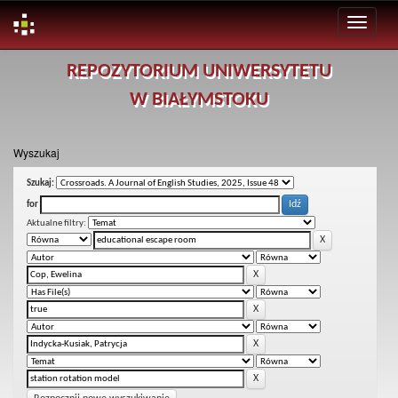
Skip
REPOZYTORIUM UNIWERSYTETU
navigation
W BIAŁYMSTOKU
Wyszukaj
Szukaj:
for
Aktualne filtry: