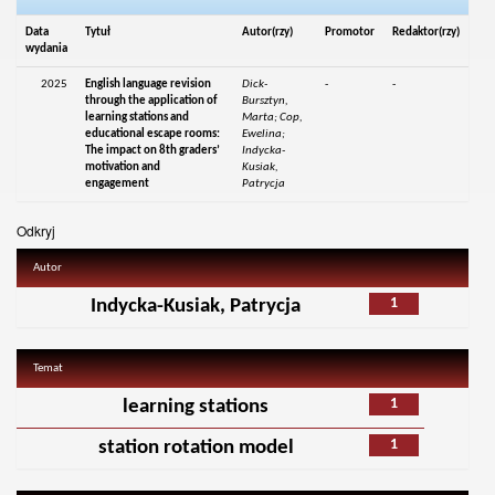
Data
Tytuł
Autor(rzy)
Promotor
Redaktor(rzy)
wydania
2025
English language revision
Dick-
-
-
through the application of
Bursztyn,
learning stations and
Marta; Cop,
educational escape rooms:
Ewelina;
The impact on 8th graders’
Indycka-
motivation and
Kusiak,
engagement
Patrycja
Odkryj
Autor
1
Indycka-Kusiak, Patrycja
Temat
1
learning stations
1
station rotation model