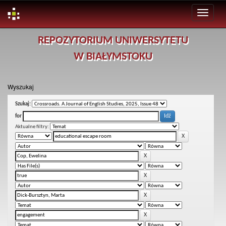
Skip
REPOZYTORIUM UNIWERSYTETU
navigation
W BIAŁYMSTOKU
Wyszukaj
Szukaj:
for
Aktualne filtry: