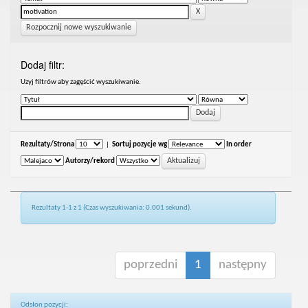
Rozpocznij nowe wyszukiwanie
Dodaj filtr:
Uzyj filtrów aby zagęścić wyszukiwanie.
Rezultaty/Strona
|
Sortuj pozycje wg
In order
Autorzy/rekord
Rezultaty 1-1 z 1 (Czas wyszukiwania: 0.001 sekund).
poprzedni
1
następny
Odsłon pozycji: