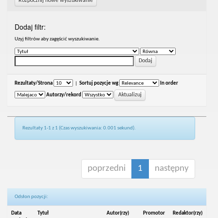
Rozpocznij nowe wyszukiwanie
Dodaj filtr:
Uzyj filtrów aby zagęścić wyszukiwanie.
Rezultaty/Strona
|
Sortuj pozycje wg
In order
Autorzy/rekord
Rezultaty 1-1 z 1 (Czas wyszukiwania: 0.001 sekund).
poprzedni
1
następny
Odsłon pozycji:
Data
Tytuł
Autor(rzy)
Promotor
Redaktor(rzy)