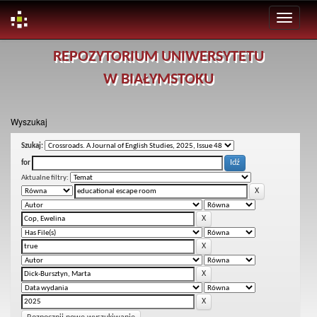
Skip
REPOZYTORIUM UNIWERSYTETU
navigation
W BIAŁYMSTOKU
Wyszukaj
Szukaj:
for
Aktualne filtry: