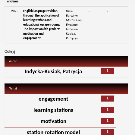
wydania
2025
English language revision
Dick-
-
-
through the application of
Bursztyn,
learning stations and
Marta; Cop,
educational escape rooms:
Ewelina;
The impact on 8th graders’
Indycka-
motivation and
Kusiak,
engagement
Patrycja
Odkryj
Autor
1
Indycka-Kusiak, Patrycja
Temat
1
engagement
1
learning stations
1
motivation
1
station rotation model