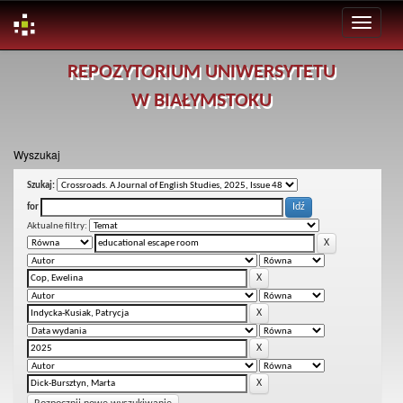
Skip
REPOZYTORIUM UNIWERSYTETU
navigation
W BIAŁYMSTOKU
Wyszukaj
Szukaj:
for
Aktualne filtry: