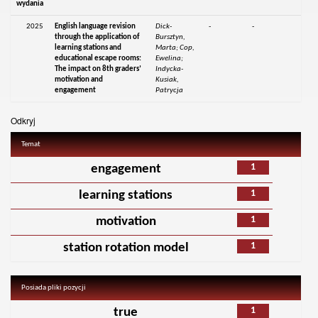
wydania
2025
English language revision
Dick-
-
-
through the application of
Bursztyn,
learning stations and
Marta; Cop,
educational escape rooms:
Ewelina;
The impact on 8th graders’
Indycka-
motivation and
Kusiak,
engagement
Patrycja
Odkryj
Temat
1
engagement
1
learning stations
1
motivation
1
station rotation model
Posiada pliki pozycji
1
true