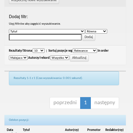
Rozpocznij nowe wyszukiwanie
Dodaj filtr:
Uzyj filtrów aby zagęścić wyszukiwanie.
Rezultaty/Strona
|
Sortuj pozycje wg
In order
Autorzy/rekord
Rezultaty 1-1 z 1 (Czas wyszukiwania: 0.001 sekund).
poprzedni
1
następny
Odsłon pozycji:
Data
Tytuł
Autor(rzy)
Promotor
Redaktor(rzy)