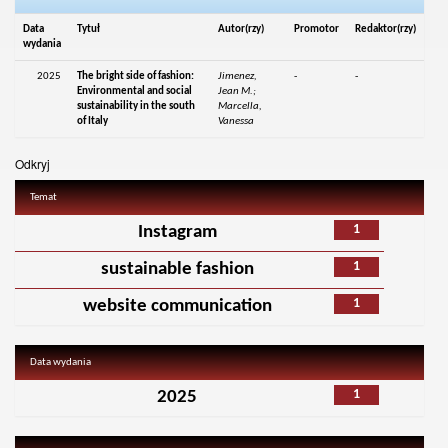
Data
Tytuł
Autor(rzy)
Promotor
Redaktor(rzy)
wydania
2025
The bright side of fashion:
Jimenez,
-
-
Environmental and social
Jean M.;
sustainability in the south
Marcella,
of Italy
Vanessa
Odkryj
Temat
1
Instagram
1
sustainable fashion
1
website communication
Data wydania
1
2025