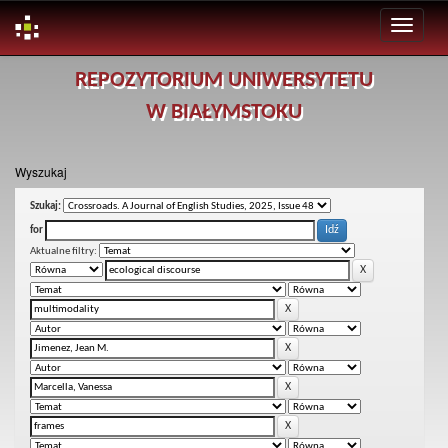
Skip
REPOZYTORIUM UNIWERSYTETU
navigation
W BIAŁYMSTOKU
Wyszukaj
Szukaj:
for
Aktualne filtry: