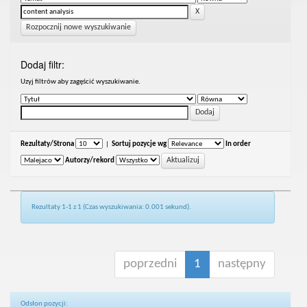
Rozpocznij nowe wyszukiwanie
Dodaj filtr:
Uzyj filtrów aby zagęścić wyszukiwanie.
Rezultaty/Strona
|
Sortuj pozycje wg
In order
Autorzy/rekord
Rezultaty 1-1 z 1 (Czas wyszukiwania: 0.001 sekund).
poprzedni
1
następny
Odsłon pozycji: