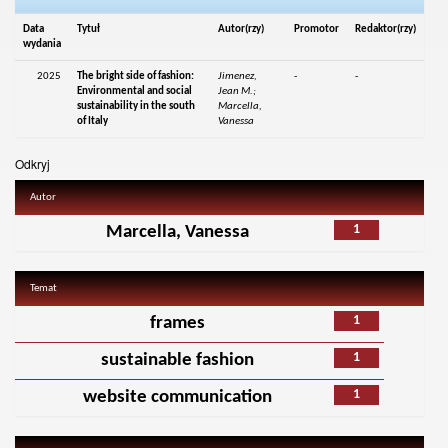
Data
Tytuł
Autor(rzy)
Promotor
Redaktor(rzy)
wydania
2025
The bright side of fashion:
Jimenez,
-
-
Environmental and social
Jean M.;
sustainability in the south
Marcella,
of Italy
Vanessa
Odkryj
Autor
1
Marcella, Vanessa
Temat
1
frames
1
sustainable fashion
1
website communication