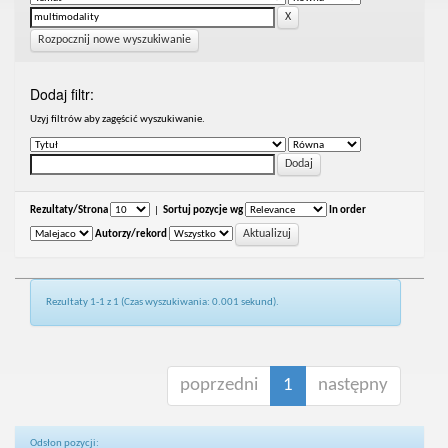
Rozpocznij nowe wyszukiwanie
Dodaj filtr:
Uzyj filtrów aby zagęścić wyszukiwanie.
Rezultaty/Strona
|
Sortuj pozycje wg
In order
Autorzy/rekord
Rezultaty 1-1 z 1 (Czas wyszukiwania: 0.001 sekund).
poprzedni
1
następny
Odsłon pozycji: