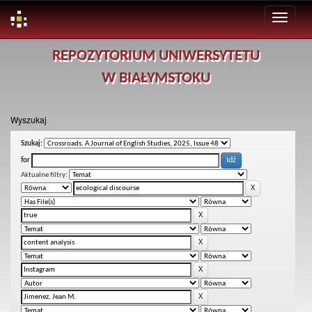
Skip
REPOZYTORIUM UNIWERSYTETU
navigation
W BIAŁYMSTOKU
Wyszukaj
Szukaj:
for
Aktualne filtry: