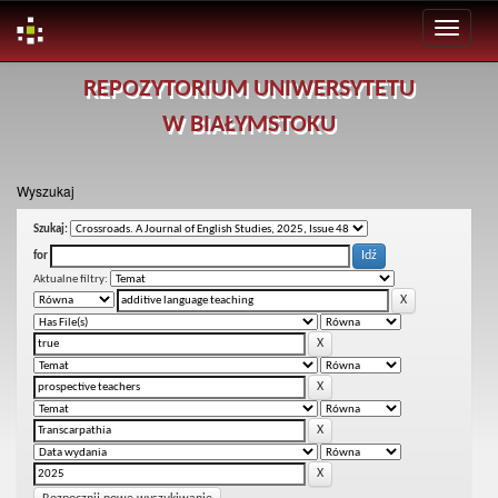
Skip
REPOZYTORIUM UNIWERSYTETU
navigation
W BIAŁYMSTOKU
Wyszukaj
Szukaj:
for
Aktualne filtry: