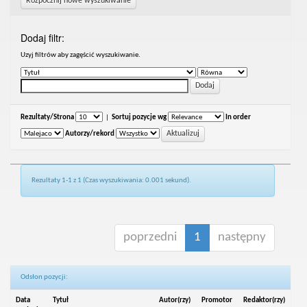
Rozpocznij nowe wyszukiwanie
Dodaj filtr:
Uzyj filtrów aby zagęścić wyszukiwanie.
Rezultaty/Strona
|
Sortuj pozycje wg
In order
Autorzy/rekord
Rezultaty 1-1 z 1 (Czas wyszukiwania: 0.001 sekund).
poprzedni
1
następny
Odsłon pozycji:
Data
Tytuł
Autor(rzy)
Promotor
Redaktor(rzy)