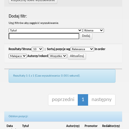
Rozpocznij nowe wyszukiwanie
Dodaj filtr:
Uzyj filtrów aby zagęścić wyszukiwanie.
Rezultaty/Strona
|
Sortuj pozycje wg
In order
Autorzy/rekord
Rezultaty 1-1 z 1 (Czas wyszukiwania: 0.001 sekund).
poprzedni
1
następny
Odsłon pozycji:
Data
Tytuł
Autor(rzy)
Promotor
Redaktor(rzy)