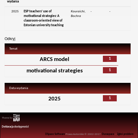
wydania
2025
ESP teachers’ use of
Kouraïchi,
-
-
motivational strategies: A
Bochra
classroom-oriented view of
Estonian university teaching
Odkryj
Temat
1
ARCS model
1
motivational strategies
Data wydania
1
2025
Theme by
Deklaracja dostępności
DSpace Software
Prawa Autorskie © 2002-2017
Duraspace
-
Zgłoś problem