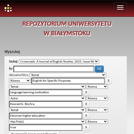
Skip
REPOZYTORIUM UNIWERSYTETU
navigation
W BIAŁYMSTOKU
Wyszukaj
Szukaj:
for
Aktualne filtry: