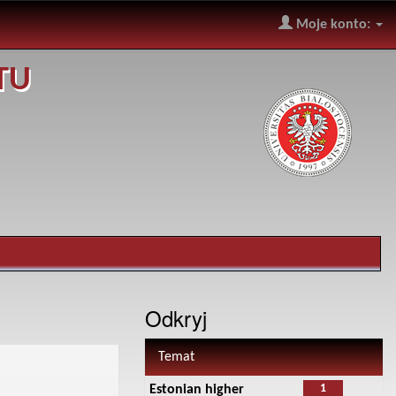
Moje konto:
TU
Odkryj
Temat
1
Estonian higher