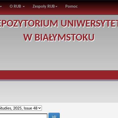
O RUB
Zespoły RUB
Pomoc
EPOZYTORIUM UNIWERSYTE
W BIAŁYMSTOKU