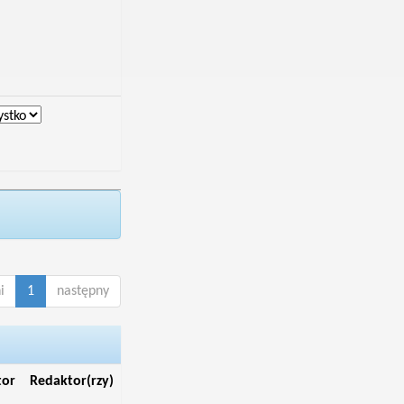
i
1
następny
tor
Redaktor(rzy)