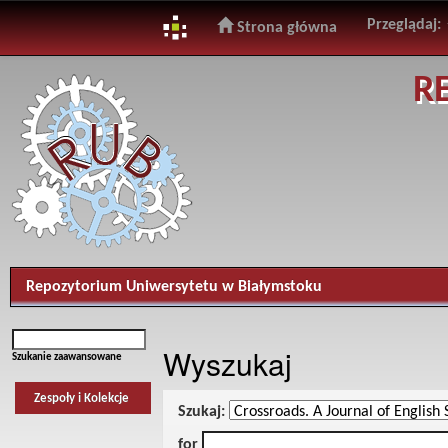
Przeglądaj:
Strona główna
Skip
R
navigation
Repozytorium Uniwersytetu w Białymstoku
Wyszukaj
Szukanie zaawansowane
Zespoły i Kolekcje
Szukaj:
for