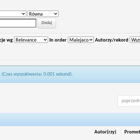
cje wg
In order
Autorzy/rekord
1 (Czas wyszukiwania: 0.001 sekund).
poprzedn
Autor(rzy)
Promo