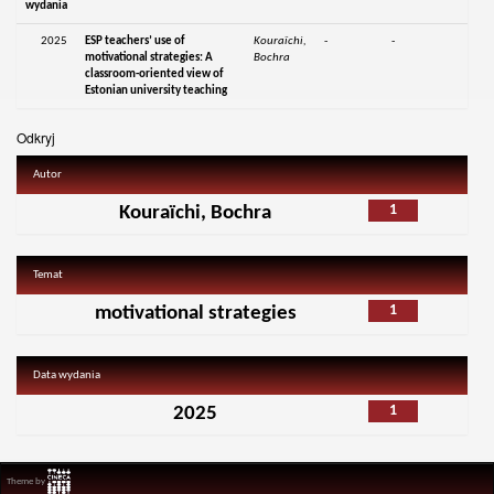
wydania
2025
ESP teachers’ use of
Kouraïchi,
-
-
motivational strategies: A
Bochra
classroom-oriented view of
Estonian university teaching
Odkryj
Autor
1
Kouraïchi, Bochra
Temat
1
motivational strategies
Data wydania
1
2025
Theme by