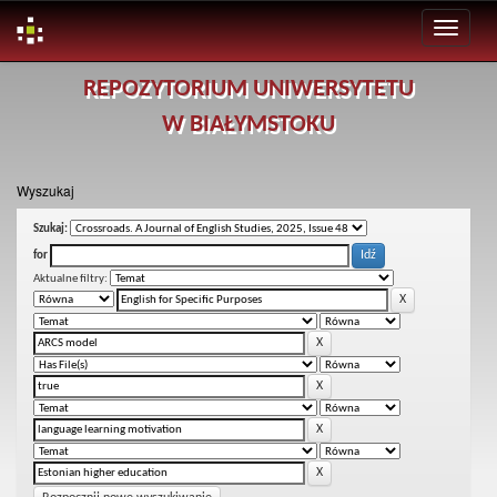
Skip
REPOZYTORIUM UNIWERSYTETU
navigation
W BIAŁYMSTOKU
Wyszukaj
Szukaj:
for
Aktualne filtry: