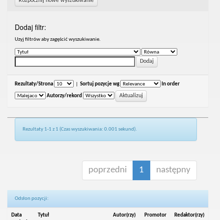
Rozpocznij nowe wyszukiwanie
Dodaj filtr:
Uzyj filtrów aby zagęścić wyszukiwanie.
Rezultaty/Strona
|
Sortuj pozycje wg
In order
Autorzy/rekord
Rezultaty 1-1 z 1 (Czas wyszukiwania: 0.001 sekund).
poprzedni
1
następny
Odsłon pozycji:
Data
Tytuł
Autor(rzy)
Promotor
Redaktor(rzy)