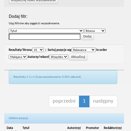
Rozpocznij nowe wyszukiwanie
Dodaj filtr:
Uzyj filtrów aby zagęścić wyszukiwanie.
Rezultaty/Strona
|
Sortuj pozycje wg
In order
Autorzy/rekord
Rezultaty 1-1 z 1 (Czas wyszukiwania: 0.001 sekund).
poprzedni
1
następny
Odsłon pozycji:
Data
Tytuł
Autor(rzy)
Promotor
Redaktor(rzy)