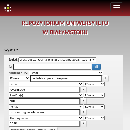
Skip
REPOZYTORIUM UNIWERSYTETU
navigation
W BIAŁYMSTOKU
Wyszukaj
Szukaj:
for
Aktualne filtry: