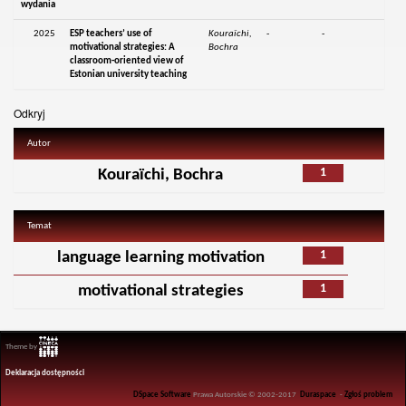
wydania
2025
ESP teachers’ use of
Kouraïchi,
-
-
motivational strategies: A
Bochra
classroom-oriented view of
Estonian university teaching
Odkryj
Autor
1
Kouraïchi, Bochra
Temat
1
language learning motivation
1
motivational strategies
Theme by
Deklaracja dostępności
DSpace Software
Prawa Autorskie © 2002-2017
Duraspace
-
Zgłoś problem